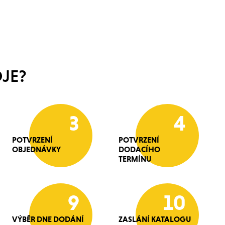
JE?
3
4
POTVRZENÍ
POTVRZENÍ
OBJEDNÁVKY
DODACÍHO
TERMÍNU
9
10
VÝBĚR DNE DODÁNÍ
ZASLÁNÍ KATALOGU