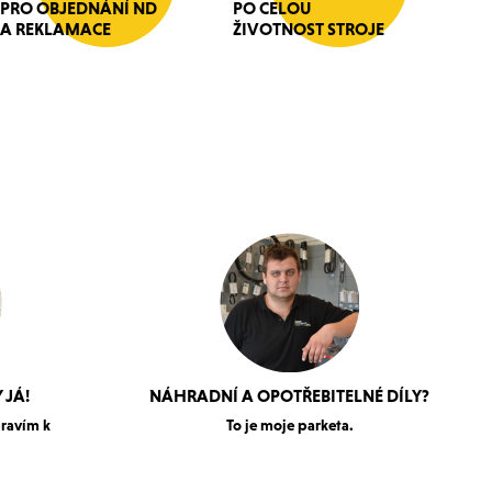
PRO OBJEDNÁNÍ ND
PO CELOU
A REKLAMACE
ŽIVOTNOST STROJE
 JÁ!
NÁHRADNÍ A OPOTŘEBITELNÉ DÍLY?
pravím k
To je moje parketa.