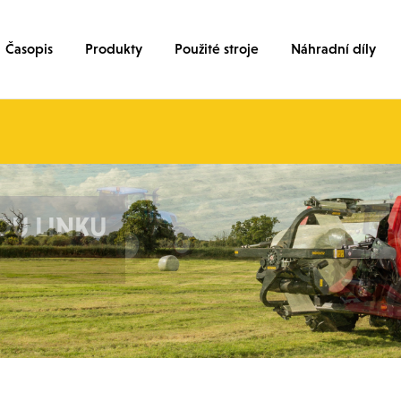
Časopis
Produkty
Použité stroje
Náhradní díly
JŠÍCH
AT
OU LINKU
AT
OU LINKU
OVÉ
NÍHO SERVISU
PYTLI