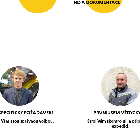
ND A DOKUMENTACE
SPECIFICKÝ POŽADAVEK?
PRVNÍ JSEM VŽDYCKY
Vám s tou správnou volbou.
Stroj Vám zkontroluji a při
expedici.