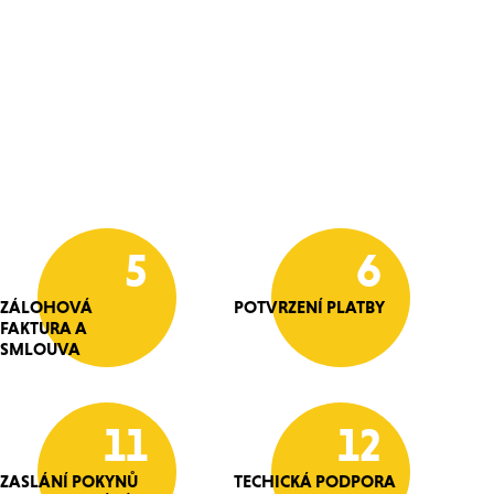
5
6
ZÁLOHOVÁ
POTVRZENÍ PLATBY
FAKTURA A
SMLOUVA
11
12
ZASLÁNÍ POKYNŮ
TECHICKÁ PODPORA