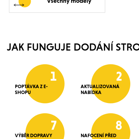
Všechny modely
JAK FUNGUJE DODÁNÍ STRO
1
2
POPTÁVKA Z E-
AKTUALIZOVANÁ
SHOPU
NABÍDKA
7
8
VÝBĚR DOPRAVY
NAFOCENÍ PŘED