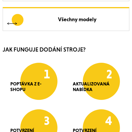
Všechny modely
JAK FUNGUJE DODÁNÍ STROJE?
1
2
POPTÁVKA Z E-
AKTUALIZOVANÁ
SHOPU
NABÍDKA
3
4
POTVRZENÍ
POTVRZENÍ