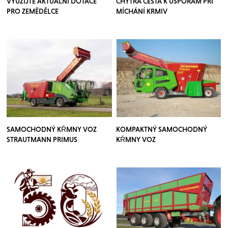
VYUŽIJTE AKTUÁLNÍ DOTACE
CHYTRÁ CESTA K ÚSPORÁM PŘI
PRO ZEMĚDĚLCE
MÍCHÁNÍ KRMIV
SAMOCHODNÝ KŔMNY VOZ
KOMPAKTNÝ SAMOCHODNÝ
STRAUTMANN PRIMUS
KŔMNY VOZ