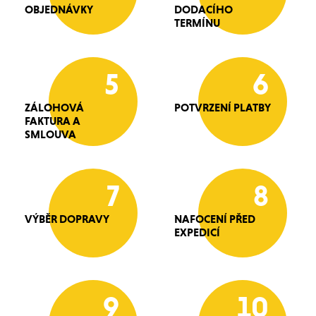
OBJEDNÁVKY
DODACÍHO
TERMÍNU
5
6
ZÁLOHOVÁ
POTVRZENÍ PLATBY
FAKTURA A
SMLOUVA
7
8
VÝBĚR DOPRAVY
NAFOCENÍ PŘED
EXPEDICÍ
9
10