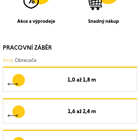
Akce a výprodeje
Snadný nákup
PRACOVNÍ ZÁBĚR
Stroj
: Obraceče
1,0 až 1,8 m
1,6 až 2,4 m