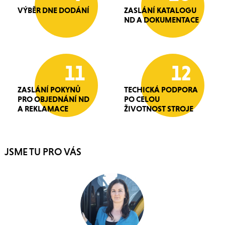
VÝBĚR DNE DODÁNÍ
ZASLÁNÍ KATALOGU
ND A DOKUMENTACE
11
12
ZASLÁNÍ POKYNŮ
TECHICKÁ PODPORA
PRO OBJEDNÁNÍ ND
PO CELOU
A REKLAMACE
ŽIVOTNOST STROJE
JSME TU PRO VÁS