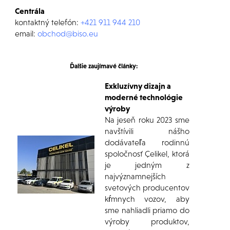
Centrála
kontaktný telefón:
+421 911 944 210
email:
obchod@biso.eu
Ďalšie zaujímavé články:
Exkluzívny dizajn a
moderné technológie
výroby
Na jeseň roku 2023 sme
navštívili nášho
dodávateľa rodinnú
spoločnosť Çelikel, ktorá
je jedným z
najvýznamnejších
svetových producentov
kŕmnych vozov, aby
sme nahliadli priamo do
výroby produktov,