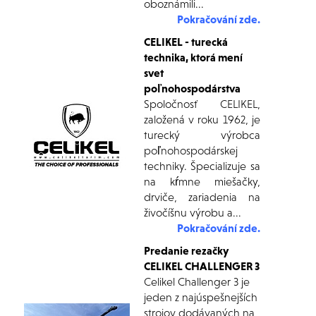
oboznámili...
Pokračování zde.
CELIKEL - turecká
technika, ktorá mení
svet
poľnohospodárstva
Spoločnosť CELIKEL,
založená v roku 1962, je
turecký výrobca
poľnohospodárskej
techniky. Špecializuje sa
na kŕmne miešačky,
drviče, zariadenia na
živočíšnu výrobu a...
Pokračování zde.
Predanie rezačky
CELIKEL CHALLENGER 3
Celikel Challenger 3 je
jeden z najúspešnejších
strojov dodávaných na