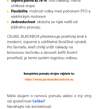
Úspora paliva až 78 %
: nižší náklady, menší
uhlíková stopa
Flexibilita
: možnost volby mezi pohonem PTO a
elektrickým motorem
Jednoduchost
: obsluha se nijak neliší od
běžného provozu
CELIKEL BLACKBOX představuje praktický krok k
moderní, úsporné a udržitelné živočišné výrobě.
Pro farmáře, kteří chtějí snížit náklady na
krmivovou techniku a zároveň šetřit životní
prostředí, je tento systém logickou volbou.
Kompletnú ponuku strojov nájdete tu:
https://www.picninarskecentrum.eu
Máte záujem o cenovú ponuku alebo o iný stroj
od spoločnosti
Celikel
?
Neváhajte nás kontaktovať.