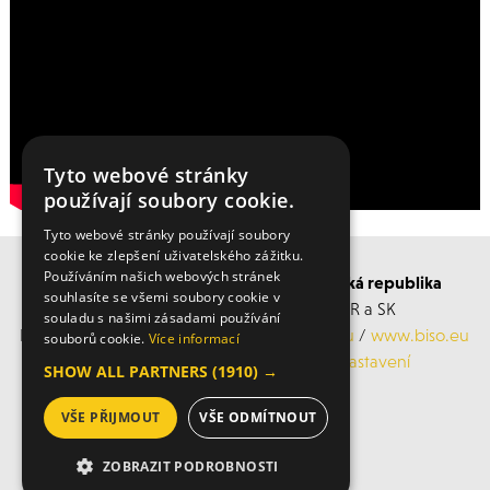
Tyto webové stránky
používají soubory cookie.
Tyto webové stránky používají soubory
cookie ke zlepšení uživatelského zážitku.
Používáním našich webových stránek
BISO SCHRATTENECKER Česká a Slovenská republika
souhlasíte se všemi soubory cookie v
Obchodní s servisní střediska po ČR a SK
souladu s našimi zásadami používání
Mobil: +420 606 183 360, Email:
info@biso.eu
/
www.biso.eu
souborů cookie.
Více informací
ochrana osobních údajů
/
Cookies nastavení
SHOW ALL PARTNERS
(1910) →
VŠE PŘIJMOUT
VŠE ODMÍTNOUT
© 2026 Biso
ZOBRAZIT PODROBNOSTI