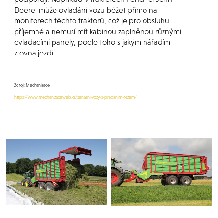
Deere, může ovládání vozu běžet přímo na
monitorech těchto traktorů, což je pro obsluhu
příjemné a nemusí mít kabinou zaplněnou různými
ovládacími panely, podle toho s jakým nářadím
zrovna jezdí.
Zdroj: Mechanizace
https://www.mechanizaceweb.cz/senazni-vozy-s-preciznim-rezem/