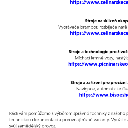
https://www.zelinarskec
Stroje na sklizeň oko
Vyorávače brambor, rozbíječe natě
https://www.zelinarskec
Stroje a technologie pro živo
Míchací krmné vozy, nastýla
https://www.picninarske
Stroje a zařízení pro precizn
Navigace, automatické říze
https://www.bisoesh
Rádi vám pomůžeme s výběrem správné techniky z našeho portf
technickou dokumentaci a porovnají různé varianty. Využijte 
svůj zemědělský provoz.