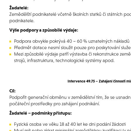
Žadatelé:
Zemědělští podnikatelé včetně školních statků či státních po
podnikatele.
Výše podpory a způsobilé výdaje:
Podpora obvykle pokrývá 40 – 60 % uznatelných nákladů
Předmět dotace nesmí sloužit pouze pro poskytování služ
Mezi způsobilé výdaje patří výstavba či rekonstrukce země
strojů, infrastruktura, technologické systémy apod.
Intervence 49.75 – Zahájení činnosti 
Cíl:
Podpořit generační obměnu v zemědělství tím, že se usnadní
počáteční prostředky pro zahájení podnikání.
Žadatelé – podmínky přístupu:
Fyzická osoba ve věku 18 až 40 let ke dni podání žádosti
Musí mít nebo získat minimální zemědělskou kvalifikaci (v 