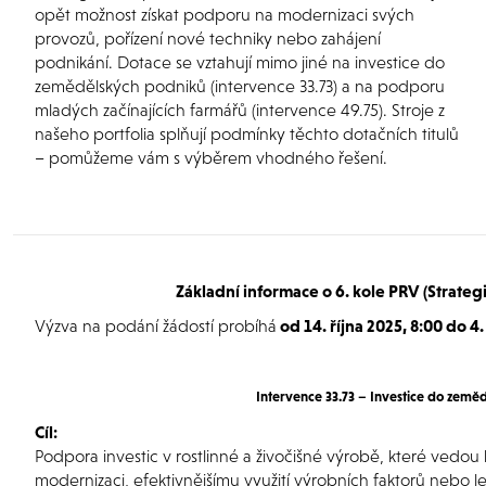
opět možnost získat podporu na modernizaci svých
provozů, pořízení nové techniky nebo zahájení
podnikání. Dotace se vztahují mimo jiné na investice do
zemědělských podniků (intervence 33.73) a na podporu
mladých začínajících farmářů (intervence 49.75). Stroje z
našeho portfolia splňují podmínky těchto dotačních titulů
– pomůžeme vám s výběrem vhodného řešení.
Základní informace o 6. kole PRV (Strateg
Výzva na podání žádostí probíhá
od 14. října 2025, 8:00 do 4
Intervence 33.73 – Investice do země
Cíl:
Podpora investic v rostlinné a živočišné výrobě, které vedou k
modernizaci, efektivnějšímu využití výrobních faktorů nebo 