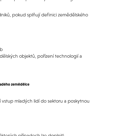
dniků, pokud splňují definici zemědělského
eb
dělských objektů, pořízení technologií a
mladého zemědělce
 vstup mladých lidí do sektoru a poskytnou
některých případech lze doplnit)