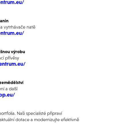
entrum.eu/
panin
 a vytrhávače natě
entrum.eu/
čišnou výrobu
cí přívěsy
centrum.eu/
í zemědělství
ní a další
op.eu/
olia. Naši specialisté připraví
aktuální dotace a modernizujte efektivně