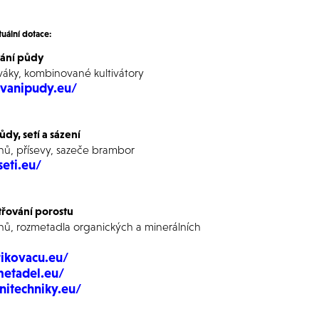
tuální dotace:
vání půdy
váky, kombinované kultivátory
vanipudy.eu/
dy, setí a sázení
uhů, přísevy, sazeče brambor
eti.eu/
třování porostu
h
ů, rozmetadla organických a minerálních
ikovacu.eu/
etadel.eu/
itechniky.eu/