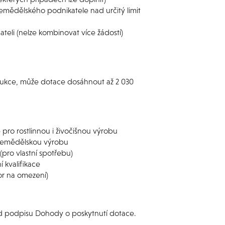
emědělského podnikatele nad určitý limit
li (nelze kombinovat více žádostí)
odukce, může dotace dosáhnout až 2 030
pro rostlinnou i živočišnou výrobu
í zemědělskou výrobu
(pro vlastní spotřebu)
 kvalifikace
or na omezení)
 od podpisu Dohody o poskytnutí dotace.