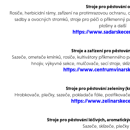
Stroje pro pěstování 
Rosiče, herbicidní rámy, zařízení na protimrazovou ochranu, o
sadby a ovocných stromk
ů, stroje pro péči o příkmenný p
plošiny a další
https://www.sadarskece
Stroje a zařízení pro pěstová
Sazeče, ometače kmínk
ů, rosiče, kultivátory příkmenného 
hnojiv, výkyvné sekce, mulčovače, secí stroje, skl
https://www.centrumvinarsk
Stroje pro pěstování zeleniny 
Hrobkovače, plečky, sazeče, pokladače fólie, postřikovače, 
https://www.zelinarskec
Stroje pro pěstování léčivých, aromatický
Sazeče, sklízeče, plečky 