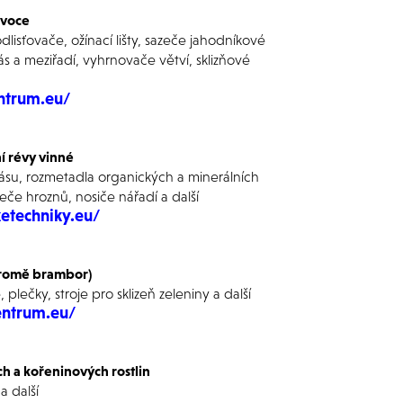
ovoce
dlisťovače, ožínací lišty, sazeče jahodníkové
ás a meziřadí, vyhrnovače větví, sklizňové
ntrum.eu/
ní révy vinné
pásu,
rozmetadla organických a minerálních
ízeče hrozn
ů, nosiče nářadí a další
etechniky.eu/
(kromě brambor)
plečky, stroje pro sklizeň zeleniny a další
entrum.eu/
ch a kořeninových rostlin
a další